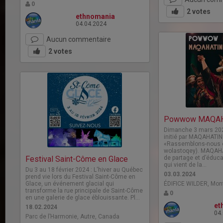
0
2
votes
ethnomania
04.04.2024
Aucun commentaire
2
votes
Powwow MAQAH
Dimanche 3 mars 202
initié par MAQAHATINE
«Rassemblons-nous 
wolastoqey). MAQAHA
Festival Saint-Côme en Glace
de partage et d’éduca
qui vient de la…
Du 3 au 18 février 2024 : L'hiver au Québec
03.03.2024
prend vie lors du Festival Saint-Côme en
Glace, un événement glacial qui
ÉDIFICE WILDER, Mon
transforme la rue principale de Saint-Côme
0
en une galerie de glace éblouissante. Pl…
et
18.02.2024
04
Parc de l’Harmonie, Autre, Canada