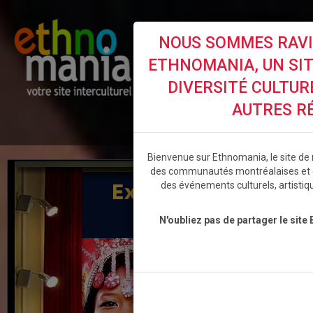
NOUS SOMMES RAVIS
ETHNOMANIA, UN SITE
DIVERSITÉ CULTUR
AUTRES R
ACCUEIL
ÉVÉNEMENTS
BL
Bienvenue sur Ethnomania, le site de r
des communautés montréalaises et 
des événements culturels, artistiq
N'oubliez pas de partager le site