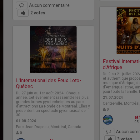
Aucun commentaire
2
votes
Festival Internat
d'Afrique
Du 9 au 21 juillet 2024
et authentique propos
L'International des Feux Loto-
musique d'Afrique, de
Québec
d'Amérique latine, ai
pour toute la famille
Du 27 juin au 1er août 2024 : Chaque
année, cet événement rassemble les plus
21.07.2024
grandes firmes pyrotechniques au parc
Centre-ville, Montréa
d'attractions La Ronde de Montréal. Elles y
0
présentent un spectacle pyromusical de
30…
et
01.08.2024
05
Parc Jean-Drapeau, Montréal, Canada
Aucun comm
0
3
votes