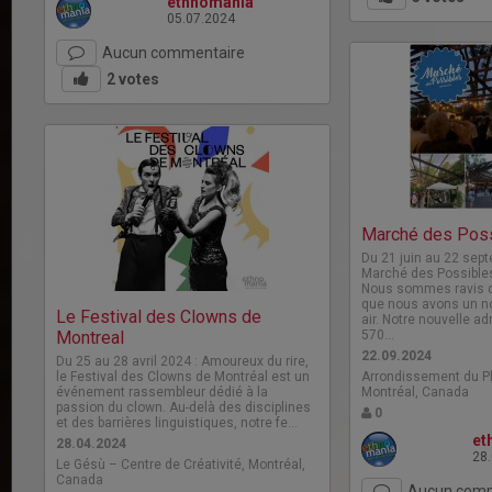
ethnomania
05.07.2024
Aucun commentaire
2
votes
Marché des Pos
Du 21 juin au 22 sept
Marché des Possibles
Nous sommes ravis 
que nous avons un no
Le Festival des Clowns de
air. Notre nouvelle a
Montreal
570…
22.09.2024
Du 25 au 28 avril 2024 : Amoureux du rire,
le Festival des Clowns de Montréal est un
Arrondissement du Pl
événement rassembleur dédié à la
Montréal, Canada
passion du clown. Au-delà des disciplines
0
et des barrières linguistiques, notre fe…
et
28.04.2024
28
Le Gésù – Centre de Créativité, Montréal,
Canada
Aucun comm