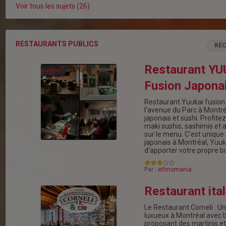
Voir tous les sujets (26)
RESTAURANTS PUBLICS
RÉ
Restaurant YU
Fusion Japona
Restaurant Yuukai fusion
l'avenue du Parc à Montréa
japonais et sushi. Profit
maki sushis, sashimis et 
sur le menu. C'est unique
japonais à Montréal, Yuu
d'apporter votre propre bi
Par :
ethnomania
Restaurant ita
Le Restaurant Corneli : Un
luxueux à Montréal avec b
proposant des martinis et