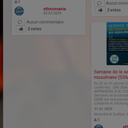
0
Aucun comm
ethnomania
2
votes
02.02.2024
Aucun commentaire
2
votes
Semaine de la se
musulmane (SS
Du 25 au 31 janvier 2
confirmer) : UNE SE
APPRENDRE À SE CON
Semaine de la sensi
(SSM) est une semai
solidarité et d’échan
31.01.2025
Montréal et Québec, 
0
et