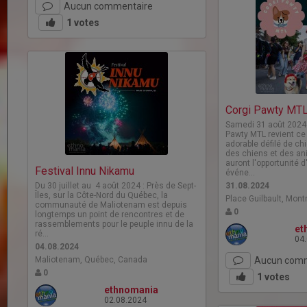
Aucun commentaire
1
votes
Corgi Pawty MT
Samedi 31 août 2024 à
Pawty MTL revient ce
adorable défilé de c
des chiens et des an
auront l'opportunité d
Festival Innu Nikamu
événe…
Du 30 juillet au 4 août 2024 : Près de Sept-
31.08.2024
Îles, sur la Côte-Nord du Québec, la
Place Guilbault, Mont
communauté de Maliotenam est depuis
0
longtemps un point de rencontres et de
rassemblements pour le peuple innu de la
et
ré…
04
04.08.2024
Maliotenam, Québec, Canada
Aucun comm
0
1
votes
ethnomania
02.08.2024