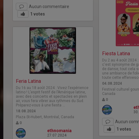
Aucun commentaire
1
votes
Fiesta Latina
Du 2 au 4 août 2024 : 
c'est synonyme de ga
de danse, tout cela s
une ambiance de folie
toute cette effervesc
Feria Latina
04.08.2024
Du 16 au 18 août 2024 : Vivez l’expérience
Festival culturel gou
latino ! L’esprit festif de l’Amérique latine,
Canada
avec des concerts et spectacles en plein
0
air, vous fera vibrer aux rythmes du Sud.
Préparez-vous à une fiesta …
et
18.08.2024
30
Plaza St-Hubert, Montréal, Canada
Aucun comm
0
1
votes
ethnomania
27.07.2024