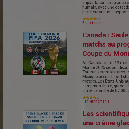
implantation de sa puce c
humain, avec une détect
pics neuronaux. L'approb
Par :
ethnomania
Canada : Seul
matchs au pro
Coupe du Mon
Au Canada, seuls 13 matc
Monde 2026 seront disput
Toronto seront les sites L
Mexique accueilleront c
matchs. Les États-Unis au
compris la finale, qui se 
d'une capacité de 87 000
Par :
ethnomania
Les scientifiq
une crème gla