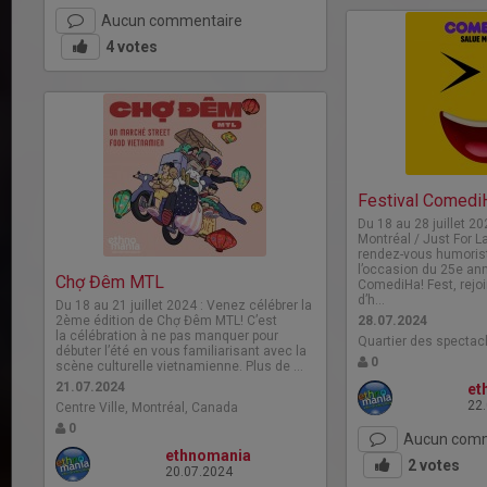
Aucun commentaire
4
votes
Festival Comedi
Du 18 au 28 juillet 2
Montréal / Just For L
rendez-vous humoristi
l’occasion du 25e ann
Chợ Đêm MTL
ComediHa! Fest, rejo
d’h…
Du 18 au 21 juillet 2024 : Venez célébrer la
2ème édition de Chợ Đêm MTL! C’est
28.07.2024
la célébration à ne pas manquer pour
Quartier des spectac
débuter l’été en vous familiarisant avec la
0
scène culturelle vietnamienne. Plus de …
21.07.2024
et
22
Centre Ville, Montréal, Canada
0
Aucun comm
ethnomania
2
votes
20.07.2024